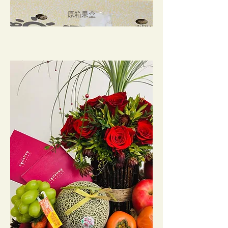
原箱果盒
鮮果禮籃