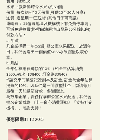
費用: $800/次
水果: 4款新鮮時令水果 (約80個)
份量: 每次約4至5天份量(可供15至20人分享)
送貨: 逢星期一/三送貨 (其他日子可商議)
運輸費： 非偏遠地區及機構樓下有免費停車處，
可減免運輸費(路程由油麻地出發為30分鐘以內)
付款方法：
a. 年繳
凡企業採購一年(52週) 辦公室水果配送，於週年
日，我們會送出一個價值$688水果禮籃以表心
意。
b. 月結
全年估算消費總額的10%（如全年估算消費
$800x48次=$38400, 訂金為$3840)
**請交來商業登記證副本及訂金, 訂金為全年估算
消費的10%。因我們是一間微型社企，煩請每月
最後一天前繳清貨款，多謝體諒。
為鼓勵企業，責任採購辦公室水果配送，我們會
提名企業成為 《十一良心消費運動》「支持社企
機構」。感謝支持！
優惠限期31-12-2025