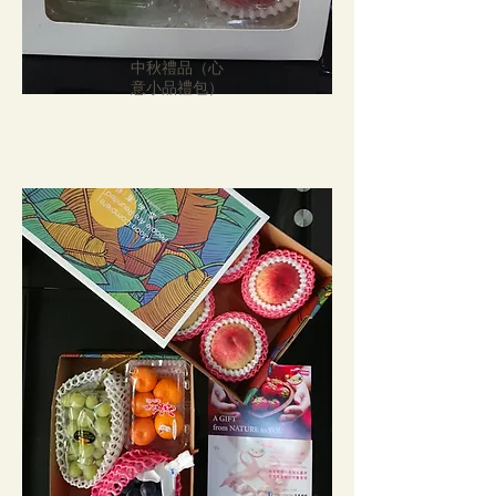
中秋禮品（心
意小品禮包）