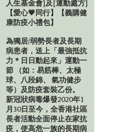
人生基金會]及[運動處方]
【愛心💗同行】【義購健
康防疫小禮包】
為獨居/弱勢長者及長期
病患者，送上「最強抵抗
力＊日日動起來」運動一
節 （如：易筋棒、太極
球、八段錦、 氣功健步
等）及防疫套裝乙份。
新冠狀病毒爆發2020年1
月30日至今，全香港社區
長者活動全面停止在家抗
疫，使高危一族的長期病