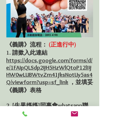
《義購》流程：
(正進行中)
1. 請撳入此連結
https://docs.google.com/forms/d/
e/1FAIpQLSdp2IjH5HzWlQtoP12liij
HW0wLUBWtvZm41jksNotUy5as4
Q/viewform?usp=sf_link
，並填妥
《義購》表格
2. [生果媽媽]同事會whatsapp聯
絡您確認《義購》防疫套裝數量
及付款安排
3. [運動改變人生基金會]及[運動