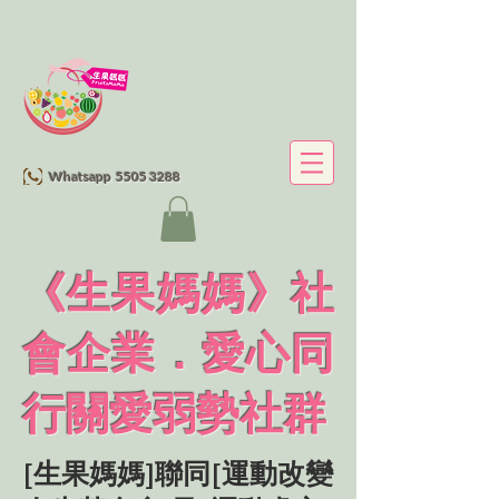
Whatsapp 5505 3288
《生果媽媽》社
會企業．愛心同
行關愛弱勢社群
[生果媽媽]聯同[運動改變