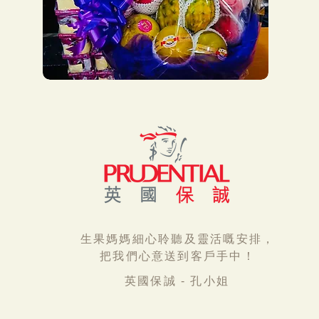
生果媽媽細心聆聽及靈活嘅安排，
把我們心意送到客戶手中！
英國保誠 - 孔小姐